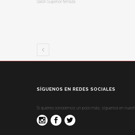
Salón Superior terraza
SÍGUENOS EN REDES SOCIALES
Si quieres conocernos un poco más, síguenos en nuestr