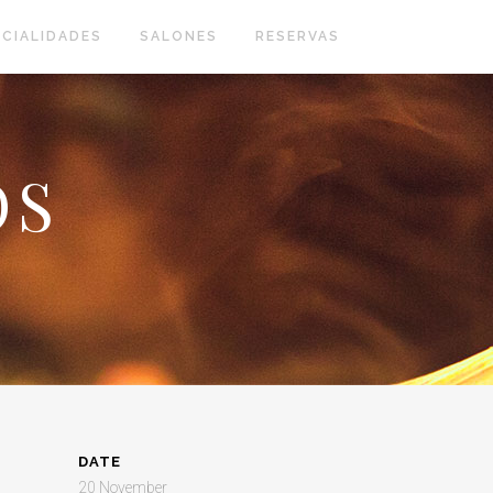
ECIALIDADES
SALONES
RESERVAS
OS
DATE
20 November