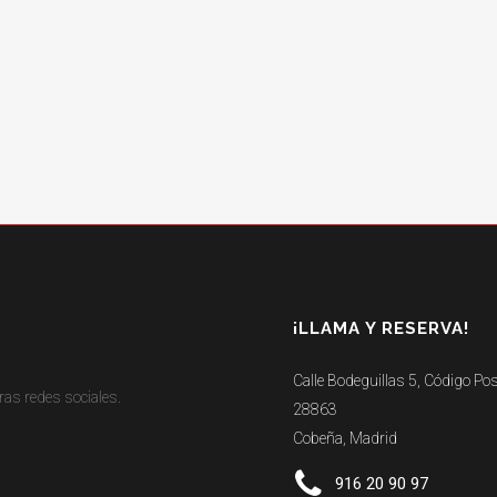
¡LLAMA Y RESERVA!
Calle Bodeguillas 5, Código Pos
as redes sociales.
28863
Cobeña, Madrid
916 20 90 97